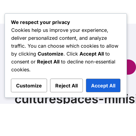
We respect your privacy
Cookies help us improve your experience,
deliver personalized content, and analyze
অনুসন্ধান
traffic. You can choose which cookies to allow
by clicking
Customize
. Click
Accept All
to
Search
consent or
Reject All
to decline non-essential
for:
cookies.
Customize
Reject All
Accept All
culturespaces-minis
Copyright © All rights reserved
|
BlogData
by
Theme