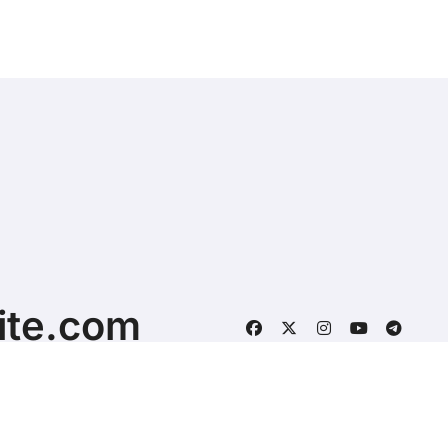
ite.com
কুকি পছন্দসমূহ
গোপনীয়তা নীতি
যোগা
ansar
.