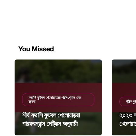
You Missed
ফরাসি ফুটবল খেলোয়াড়ের পরিসংখ্যান এবং
তুলনা
গ্রীক ফ
শীর্ষ ফরাসি ফুটবল খেলোয়াড়রা
২০২৩ সা
পারফরম্যান্স মেট্রিক্স অনুযায়ী
খেলোয়াড