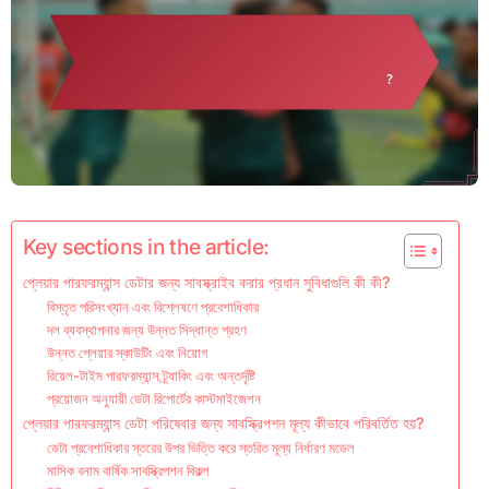
Key sections in the article:
প্লেয়ার পারফরম্যান্স ডেটার জন্য সাবস্ক্রাইব করার প্রধান সুবিধাগুলি কী কী?
বিস্তৃত পরিসংখ্যান এবং বিশ্লেষণে প্রবেশাধিকার
দল ব্যবস্থাপনার জন্য উন্নত সিদ্ধান্ত গ্রহণ
উন্নত প্লেয়ার স্কাউটিং এবং নিয়োগ
রিয়েল-টাইম পারফরম্যান্স ট্র্যাকিং এবং অন্তর্দৃষ্টি
প্রয়োজন অনুযায়ী ডেটা রিপোর্টের কাস্টমাইজেশন
প্লেয়ার পারফরম্যান্স ডেটা পরিষেবার জন্য সাবস্ক্রিপশন মূল্য কীভাবে পরিবর্তিত হয়?
ডেটা প্রবেশাধিকার স্তরের উপর ভিত্তি করে স্তরিত মূল্য নির্ধারণ মডেল
মাসিক বনাম বার্ষিক সাবস্ক্রিপশন বিকল্প