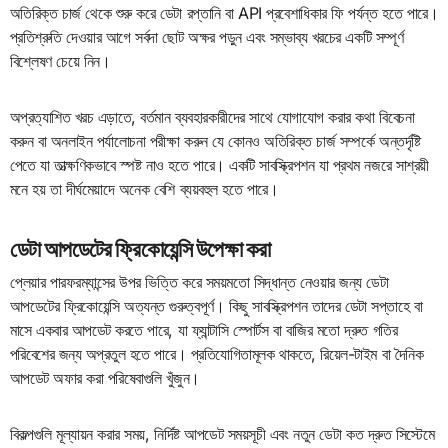
অতিরিক্ত চার্জ থেকে শুরু করে ডেটা রপ্তানি বা API প্রবেশাধিকার ফি পর্যন্ত হতে পারে।
প্রতিশ্রুতি দেওয়ার আগে সর্বদা ছোট অক্ষর পড়ুন এবং সম্ভাব্য খরচের একটি সম্পূর্ণ
বিশ্লেষণ চেয়ে নিন।
অপ্রত্যাশিত খরচ এড়াতে, বর্তমান ব্যবহারকারীদের সাথে যোগাযোগ করার কথা বিবেচনা
করুন বা অনলাইন পর্যালোচনা পরীক্ষা করুন যে কোনও অতিরিক্ত চার্জ সম্পর্কে অন্তর্দৃষ্টি
পেতে যা তাত্ক্ষণিকভাবে স্পষ্ট নাও হতে পারে। একটি সাবস্ক্রিপশন যা প্রথম নজরে সাশ্রয়ী
মনে হয় তা দীর্ঘমেয়াদে অনেক বেশি ব্যয়বহুল হতে পারে।
ডেটা আপডেটের ফ্রিকোয়েন্সি উপেক্ষা করা
প্লেয়ার পারফরম্যান্সের উপর ভিত্তি করে সময়মতো সিদ্ধান্ত নেওয়ার জন্য ডেটা
আপডেটের ফ্রিকোয়েন্সি অত্যন্ত গুরুত্বপূর্ণ। কিছু সাবস্ক্রিপশন তাদের ডেটা সপ্তাহে বা
মাসে একবার আপডেট করতে পারে, যা ফ্যান্টাসি স্পোর্টস বা বাজির মতো দ্রুত গতির
পরিবেশের জন্য অপ্রতুল হতে পারে। প্রতিযোগিতামূলক থাকতে, রিয়েল-টাইম বা দৈনিক
আপডেট অফার করা পরিষেবাগুলি খুঁজুন।
বিকল্পগুলি মূল্যায়ন করার সময়, নির্দিষ্ট আপডেট সময়সূচী এবং নতুন ডেটা কত দ্রুত সিস্টেমে