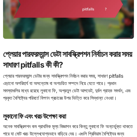
প্লেয়ার পারফরম্যান্স ডেটা সাবস্ক্রিপশন নির্বাচন করার সময়
সাধারণ pitfalls কী কী?
প্লেয়ার পারফরম্যান্স ডেটার জন্য সাবস্ক্রিপশন নির্বাচন করার সময়, সাধারণ pitfalls
এড়ানো অপরিহার্য যা অসন্তোষ বা অপচয়িত সম্পদে নিয়ে যেতে পারে। প্রধান
সমস্যাগুলির মধ্যে রয়েছে লুকানো ফি, অপ্রতুল ডেটা আপডেট, দুর্বল গ্রাহক সমর্থন, এবং
প্রকৃত বৈশিষ্ট্যের পরিবর্তে বিপণন প্রচারের উপর ভিত্তি করে সিদ্ধান্ত নেওয়া।
লুকানো ফি এবং খরচ উপেক্ষা করা
অনেক সাবস্ক্রিপশন কম প্রাথমিক মূল্য বিজ্ঞাপন করে কিন্তু লুকানো ফি অন্তর্ভুক্ত থাকতে
পারে যা মোট খরচ উল্লেখযোগ্যভাবে বাড়িয়ে দেয়। এগুলি প্রিমিয়াম বৈশিষ্ট্যের জন্য