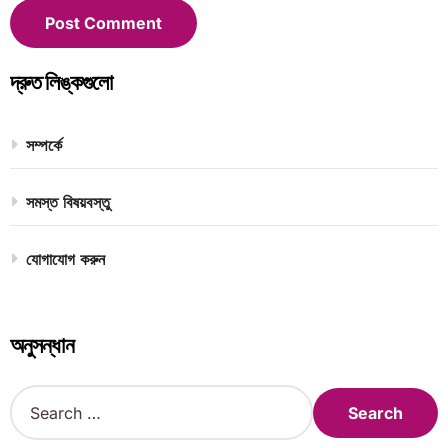
দ্রুত লিঙ্কগুলো
সম্পর্কে
সমস্ত বিষয়বস্তু
যোগাযোগ করুন
অনুসন্ধান
S
e
a