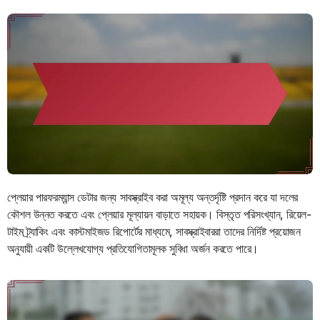
প্লেয়ার পারফরম্যান্স ডেটার জন্য সাবস্ক্রাইব করা অমূল্য অন্তর্দৃষ্টি প্রদান করে যা দলের
কৌশল উন্নত করতে এবং প্লেয়ার মূল্যায়ন বাড়াতে সহায়ক। বিস্তৃত পরিসংখ্যান, রিয়েল-
টাইম ট্র্যাকিং এবং কাস্টমাইজড রিপোর্টের মাধ্যমে, সাবস্ক্রাইবাররা তাদের নির্দিষ্ট প্রয়োজন
অনুযায়ী একটি উল্লেখযোগ্য প্রতিযোগিতামূলক সুবিধা অর্জন করতে পারে।