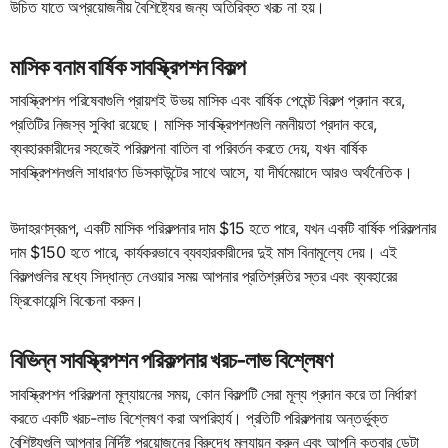
উচিত যাতে অপ্রয়োজনীয় বৈশিষ্ট্যের জন্য অতিরিক্ত খরচ না হয়।
মাসিক বনাম বার্ষিক সাবস্ক্রিপশন বিকল্প
সাবস্ক্রিপশন পরিষেবাগুলি প্রায়শই উভয় মাসিক এবং বার্ষিক পেমেন্ট বিকল্প প্রদান করে,
প্রতিটির নিজস্ব সুবিধা রয়েছে। মাসিক সাবস্ক্রিপশনগুলি নমনীয়তা প্রদান করে,
ব্যবহারকারীদের সহজেই পরিকল্পনা বাতিল বা পরিবর্তন করতে দেয়, যখন বার্ষিক
সাবস্ক্রিপশনগুলি সাধারণত ডিসকাউন্টের সাথে আসে, যা দীর্ঘমেয়াদে আরও অর্থনৈতিক।
উদাহরণস্বরূপ, একটি মাসিক পরিকল্পনার দাম $15 হতে পারে, যখন একটি বার্ষিক পরিকল্পনার
দাম $150 হতে পারে, কার্যকরভাবে ব্যবহারকারীদের দুই মাস বিনামূল্যে দেয়। এই
বিকল্পগুলির মধ্যে সিদ্ধান্ত নেওয়ার সময় আপনার প্রতিশ্রুতির স্তর এবং ব্যবহারের
ফ্রিকোয়েন্সি বিবেচনা করুন।
বিভিন্ন সাবস্ক্রিপশন পরিকল্পনার খরচ-লাভ বিশ্লেষণ
সাবস্ক্রিপশন পরিকল্পনা মূল্যায়নের সময়, কোন বিকল্পটি সেরা মূল্য প্রদান করে তা নির্ধারণ
করতে একটি খরচ-লাভ বিশ্লেষণ করা অপরিহার্য। প্রতিটি পরিকল্পনায় অন্তর্ভুক্ত
বৈশিষ্ট্যগুলি আপনার নির্দিষ্ট প্রয়োজনের বিরুদ্ধে মূল্যায়ন করুন এবং আপনি কতবার ডেটা