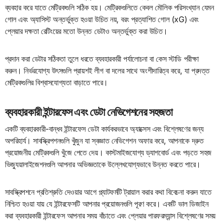
ব্যবহার করে যাতে মেট্রিকগুলি সঠিক হয়। মেট্রিকগুলিতে কেবল মৌলিক পরিসংখ্যান যেমন
গোল এবং অ্যাসিস্ট অন্তর্ভুক্ত হওয়া উচিত নয়, বরং প্রত্যাশিত গোল (xG) এবং
প্লেয়ার দক্ষতা রেটিংয়ের মতো উন্নত ডেটাও অন্তর্ভুক্ত করা উচিত।
প্রদান করা ডেটার সঠিকতা তুলে ধরতে ব্যবহারকারী পর্যালোচনা বা কেস স্টাডি পরীক্ষা
করুন। নির্ভরযোগ্য উৎসগুলি প্রায়শই লীগ বা দলের সাথে অংশীদারিত্ব করে, যা প্রদত্ত
মেট্রিকগুলির বিশ্বাসযোগ্যতা বাড়াতে পারে।
ব্যবহারকারী ইন্টারফেস এবং ডেটা নেভিগেশনের সহজতা
একটি ব্যবহারকারী-বান্ধব ইন্টারফেস ডেটা কার্যকরভাবে অ্যাক্সেস এবং বিশ্লেষণের জন্য
অপরিহার্য। সাবস্ক্রিপশনগুলি খুঁজুন যা স্বজ্ঞাত নেভিগেশন অফার করে, আপনাকে দ্রুত
প্রয়োজনীয় মেট্রিকগুলি খুঁজে পেতে দেয়। কাস্টমাইজযোগ্য ড্যাশবোর্ড এবং পড়তে সহজ
ভিজ্যুয়ালাইজেশনগুলি আপনার অভিজ্ঞতাকে উল্লেখযোগ্যভাবে উন্নত করতে পারে।
সাবস্ক্রিপশনে প্রতিশ্রুতি দেওয়ার আগে প্ল্যাটফর্মটি ট্রায়াল করার কথা বিবেচনা করুন যাতে
নিশ্চিত হওয়া যায় যে ইন্টারফেসটি আপনার প্রয়োজনগুলি পূরণ করে। একটি ভাল ডিজাইন
করা ব্যবহারকারী ইন্টারফেস আপনার সময় বাঁচাতে এবং প্লেয়ার পারফরম্যান্স বিশ্লেষণের সময়