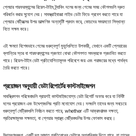
প্লেয়ার পারফরম্যান্সের রিয়েল-টাইম ট্র্যাকিং দলের জন্য গেমের সময় কৌশলগুলি দ্রুত
পরিবর্তন করার সুযোগ দেয়। সাবস্ক্রাইবাররা লাইভ ডেটা ফিডে প্রবেশ করতে পারে যা
প্লেয়ার মেট্রিক্সের উপর তাত্ক্ষণিক অন্তর্দৃষ্টি প্রদান করে, কোচদের সময়মতো সিদ্ধান্ত
নিতে সক্ষম করে।
এই ক্ষমতা বিশেষভাবে গেমের গুরুত্বপূর্ণ মুহূর্তগুলিতে উপকারী, যেখানে একটি প্লেয়ারের
ক্লান্তির স্তর বা পারফরম্যান্সের প্রবণতা বোঝা কৌশলগত সমন্বয়কে প্রভাবিত করতে
পারে। রিয়েল-টাইম ডেটা প্রতিযোগিতামূলক পরিবেশে জয় এবং পরাজয়ের মধ্যে পার্থক্য
তৈরি করতে পারে।
প্রয়োজন অনুযায়ী ডেটা রিপোর্টের কাস্টমাইজেশন
সাবস্ক্রিপশন পরিষেবাগুলি প্রায়শই কাস্টমাইজযোগ্য ডেটা রিপোর্ট অফার করে যা নির্দিষ্ট
দলের প্রয়োজন এবং উদ্দেশ্যগুলির প্রতি মনোযোগ দেয়। দলগুলি তাদের জন্য সবচেয়ে
গুরুত্বপূর্ণ মেট্রিকগুলি নির্বাচন করতে পারে, whether এটি আক্রমণাত্মক দক্ষতা,
প্রতিরক্ষামূলক সক্ষমতা, বা প্লেয়ার স্বাস্থ্য মেট্রিকগুলির উপর ফোকাস করছে।
উদাহরণস্বরূপ, একটি দল আঘাত প্রতিরোধের ডেটাকে অগ্রাধিকার দিতে পারে, যা তাদের