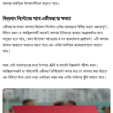
আপনার সামগ্রিক উৎপাদনশীলতা বাড়াতে পারে।
বিদ্যমান সিস্টেমের সাথে একীকরণের ক্ষমতা
একীকরণের ক্ষমতা আপনার বিদ্যমান সিস্টেমে ডেটার ব্যবহারকে নির্বিঘ্ন করতে গুরুত্বপূর্ণ।
নিশ্চিত করুন যে সাবস্ক্রিপশনটি সহজেই আপনার ইতিমধ্যে ব্যবহৃত সরঞ্জামগুলির সাথে
সংযুক্ত হতে পারে, যেমন বিশ্লেষণ সফ্টওয়্যার বা দল ব্যবস্থাপনা প্ল্যাটফর্ম। এটি আপনার
কাজের প্রবাহকে সহজতর করতে পারে এবং ডেটার সামগ্রিক ব্যবহারযোগ্যতা বাড়াতে
পারে।
সহজ ডেটা স্থানান্তরের জন্য উপলব্ধ API বা রপ্তানি বিকল্পগুলি পরীক্ষা করুন।
সাবস্ক্রিপশনগুলি যা শক্তিশালী একীকরণ বৈশিষ্ট্যগুলি অফার করে তা আপনার সময় বাঁচাতে
এবং বিভিন্ন উৎস থেকে তথ্য একত্রিত করার সময় ডেটার অমিলের ঝুঁকি কমাতে পারে।