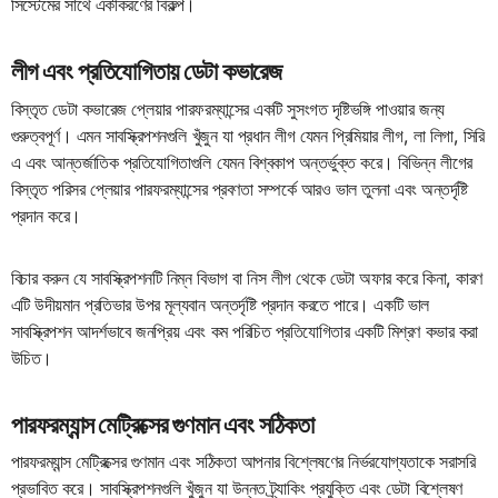
সিস্টেমের সাথে একীকরণের বিকল্প।
লীগ এবং প্রতিযোগিতায় ডেটা কভারেজ
বিস্তৃত ডেটা কভারেজ প্লেয়ার পারফরম্যান্সের একটি সুসংগত দৃষ্টিভঙ্গি পাওয়ার জন্য
গুরুত্বপূর্ণ। এমন সাবস্ক্রিপশনগুলি খুঁজুন যা প্রধান লীগ যেমন প্রিমিয়ার লীগ, লা লিগা, সিরি
এ এবং আন্তর্জাতিক প্রতিযোগিতাগুলি যেমন বিশ্বকাপ অন্তর্ভুক্ত করে। বিভিন্ন লীগের
বিস্তৃত পরিসর প্লেয়ার পারফরম্যান্সের প্রবণতা সম্পর্কে আরও ভাল তুলনা এবং অন্তর্দৃষ্টি
প্রদান করে।
বিচার করুন যে সাবস্ক্রিপশনটি নিম্ন বিভাগ বা নিস লীগ থেকে ডেটা অফার করে কিনা, কারণ
এটি উদীয়মান প্রতিভার উপর মূল্যবান অন্তর্দৃষ্টি প্রদান করতে পারে। একটি ভাল
সাবস্ক্রিপশন আদর্শভাবে জনপ্রিয় এবং কম পরিচিত প্রতিযোগিতার একটি মিশ্রণ কভার করা
উচিত।
পারফরম্যান্স মেট্রিক্সের গুণমান এবং সঠিকতা
পারফরম্যান্স মেট্রিক্সের গুণমান এবং সঠিকতা আপনার বিশ্লেষণের নির্ভরযোগ্যতাকে সরাসরি
প্রভাবিত করে। সাবস্ক্রিপশনগুলি খুঁজুন যা উন্নত ট্র্যাকিং প্রযুক্তি এবং ডেটা বিশ্লেষণ