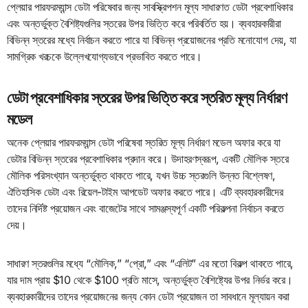
প্লেয়ার পারফরম্যান্স ডেটা পরিষেবার জন্য সাবস্ক্রিপশন মূল্য সাধারণত ডেটা প্রবেশাধিকার
এবং অন্তর্ভুক্ত বৈশিষ্ট্যগুলির স্তরের উপর ভিত্তি করে পরিবর্তিত হয়। ব্যবহারকারীরা
বিভিন্ন স্তরের মধ্যে নির্বাচন করতে পারে যা বিভিন্ন প্রয়োজনের প্রতি মনোযোগ দেয়, যা
সামগ্রিক খরচকে উল্লেখযোগ্যভাবে প্রভাবিত করতে পারে।
ডেটা প্রবেশাধিকার স্তরের উপর ভিত্তি করে স্তরিত মূল্য নির্ধারণ
মডেল
অনেক প্লেয়ার পারফরম্যান্স ডেটা পরিষেবা স্তরিত মূল্য নির্ধারণ মডেল অফার করে যা
ডেটার বিভিন্ন স্তরের প্রবেশাধিকার প্রদান করে। উদাহরণস্বরূপ, একটি মৌলিক স্তরে
মৌলিক পরিসংখ্যান অন্তর্ভুক্ত থাকতে পারে, যখন উচ্চ স্তরগুলি উন্নত বিশ্লেষণ,
ঐতিহাসিক ডেটা এবং রিয়েল-টাইম আপডেট অফার করতে পারে। এটি ব্যবহারকারীদের
তাদের নির্দিষ্ট প্রয়োজন এবং বাজেটের সাথে সামঞ্জস্যপূর্ণ একটি পরিকল্পনা নির্বাচন করতে
দেয়।
সাধারণ স্তরগুলির মধ্যে “মৌলিক,” “প্রো,” এবং “এলিট” এর মতো বিকল্প থাকতে পারে,
যার দাম প্রায় $10 থেকে $100 প্রতি মাসে, অন্তর্ভুক্ত বৈশিষ্ট্যের উপর নির্ভর করে।
ব্যবহারকারীদের তাদের প্রয়োজনের জন্য কোন ডেটা প্রয়োজন তা সাবধানে মূল্যায়ন করা