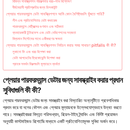
বিভিন্ন সাবস্ক্রিপশন পরিকল্পনার খরচ-লাভ বিশ্লেষণ
দীর্ঘমেয়াদী প্রতিশ্রুতির জন্য ডিসকাউন্ট
প্লেয়ার পারফরম্যান্স ডেটা সাবস্ক্রিপশনে আমি কোন বৈশিষ্ট্যগুলি খুঁজতে পারি?
লীগ এবং প্রতিযোগিতায় ডেটা কভারেজ
পারফরম্যান্স মেট্রিক্সের গুণমান এবং সঠিকতা
ব্যবহারকারী ইন্টারফেস এবং ডেটা নেভিগেশনের সহজতা
বিদ্যমান সিস্টেমের সাথে একীকরণের ক্ষমতা
প্লেয়ার পারফরম্যান্স ডেটা সাবস্ক্রিপশন নির্বাচন করার সময় সাধারণ pitfalls কী কী?
লুকানো ফি এবং খরচ উপেক্ষা করা
ডেটা আপডেটের ফ্রিকোয়েন্সি উপেক্ষা করা
গ্রাহক সমর্থন বিকল্পগুলি মূল্যায়নে ব্যর্থতা
প্লেয়ার পারফরম্যান্স ডেটার জন্য সাবস্ক্রাইব করার প্রধান
সুবিধাগুলি কী কী?
প্লেয়ার পারফরম্যান্স ডেটার জন্য সাবস্ক্রাইব করা বিস্তারিত অন্তর্দৃষ্টিতে প্রবেশাধিকার
প্রদান করে যা দলের কৌশল এবং প্লেয়ার মূল্যায়নকে উল্লেখযোগ্যভাবে উন্নত করতে
পারে। সাবস্ক্রাইবাররা বিস্তৃত পরিসংখ্যান, রিয়েল-টাইম ট্র্যাকিং এবং নির্দিষ্ট প্রয়োজন
অনুযায়ী কাস্টমাইজড রিপোর্টের মাধ্যমে একটি প্রতিযোগিতামূলক সুবিধা অর্জন করে।