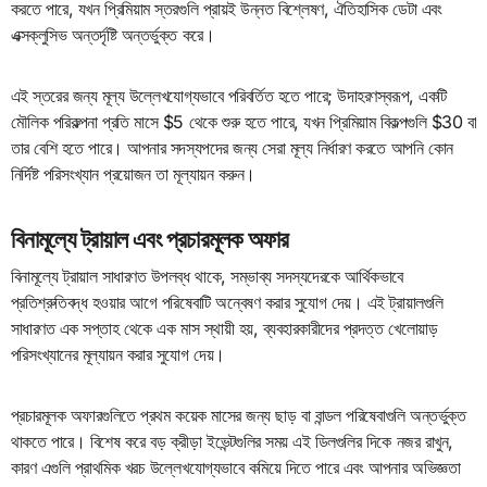
করতে পারে, যখন প্রিমিয়াম স্তরগুলি প্রায়ই উন্নত বিশ্লেষণ, ঐতিহাসিক ডেটা এবং
এক্সক্লুসিভ অন্তর্দৃষ্টি অন্তর্ভুক্ত করে।
এই স্তরের জন্য মূল্য উল্লেখযোগ্যভাবে পরিবর্তিত হতে পারে; উদাহরণস্বরূপ, একটি
মৌলিক পরিকল্পনা প্রতি মাসে $5 থেকে শুরু হতে পারে, যখন প্রিমিয়াম বিকল্পগুলি $30 বা
তার বেশি হতে পারে। আপনার সদস্যপদের জন্য সেরা মূল্য নির্ধারণ করতে আপনি কোন
নির্দিষ্ট পরিসংখ্যান প্রয়োজন তা মূল্যায়ন করুন।
বিনামূল্যে ট্রায়াল এবং প্রচারমূলক অফার
বিনামূল্যে ট্রায়াল সাধারণত উপলব্ধ থাকে, সম্ভাব্য সদস্যদেরকে আর্থিকভাবে
প্রতিশ্রুতিবদ্ধ হওয়ার আগে পরিষেবাটি অন্বেষণ করার সুযোগ দেয়। এই ট্রায়ালগুলি
সাধারণত এক সপ্তাহ থেকে এক মাস স্থায়ী হয়, ব্যবহারকারীদের প্রদত্ত খেলোয়াড়
পরিসংখ্যানের মূল্যায়ন করার সুযোগ দেয়।
প্রচারমূলক অফারগুলিতে প্রথম কয়েক মাসের জন্য ছাড় বা বান্ডল পরিষেবাগুলি অন্তর্ভুক্ত
থাকতে পারে। বিশেষ করে বড় ক্রীড়া ইভেন্টগুলির সময় এই ডিলগুলির দিকে নজর রাখুন,
কারণ এগুলি প্রাথমিক খরচ উল্লেখযোগ্যভাবে কমিয়ে দিতে পারে এবং আপনার অভিজ্ঞতা