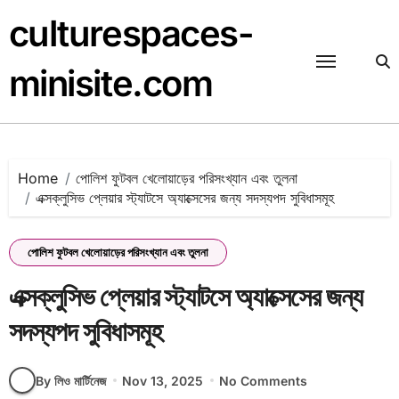
Skip
culturespaces-
to
content
minisite.com
Home
পোলিশ ফুটবল খেলোয়াড়ের পরিসংখ্যান এবং তুলনা
এক্সক্লুসিভ প্লেয়ার স্ট্যাটসে অ্যাক্সেসের জন্য সদস্যপদ সুবিধাসমূহ
পোলিশ ফুটবল খেলোয়াড়ের পরিসংখ্যান এবং তুলনা
এক্সক্লুসিভ প্লেয়ার স্ট্যাটসে অ্যাক্সেসের জন্য
সদস্যপদ সুবিধাসমূহ
By লিও মার্টিনেজ
Nov 13, 2025
No Comments