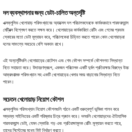
দল ব্যবস্থাপনার জন্য ডেটা-চালিত অন্তর্দৃষ্টি
এক্সক্লুসিভ খেলোয়াড় পরিসংখ্যানের অ্যাক্সেস দল পরিচালকদেরকে কার্যকরভাবে পারফরম্যান্স
মেট্রিক্স বিশ্লেষণ করতে সক্ষম করে। খেলোয়াড়ের কার্যকারিতা রেটিং এবং গেমের প্রভাব
স্কোরের মতো ডেটা মূল্যায়ন করে, পরিচালকেরা চিহ্নিত করতে পারেন কোন খেলোয়াড়রা
দলের সাফল্যে সবচেয়ে বেশি অবদান রাখে।
এই অন্তর্দৃষ্টিগুলি খেলোয়াড়ের রোটেশন এবং গেম কৌশল সম্পর্কে কৌশলগত সিদ্ধান্ত
নিতে সহায়তা করে। উদাহরণস্বরূপ, একজন পরিচালক একটি দুর্বল প্রতিরক্ষার বিরুদ্ধে উচ্চ
আক্রমণাত্মক পরিসংখ্যান সহ একটি খেলোয়াড়ের খেলার সময় বাড়ানোর সিদ্ধান্ত নিতে
পারেন।
সচেতন খেলোয়াড় নিয়োগ কৌশল
এক্সক্লুসিভ পরিসংখ্যান নিয়োগ কৌশলগুলি গঠনে একটি গুরুত্বপূর্ণ ভূমিকা পালন করে
সম্ভাব্য সাইনিংয়ের একটি পরিষ্কার চিত্র প্রদান করে। দলগুলি খেলোয়াড়দের ঐতিহাসিক
পারফরম্যান্স ডেটা, যেমন স্কোরিং গড় এবং প্রতিরক্ষামূলক রেটিং মূল্যায়ন করতে পারে,
তাদের সিস্টেমের মধ্যে ফিট নির্ধারণ করতে।