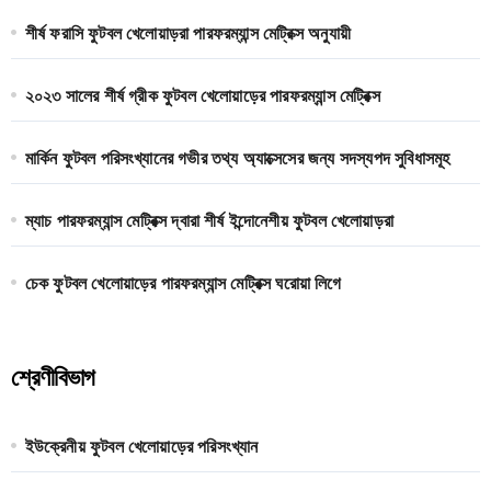
o
r
শীর্ষ ফরাসি ফুটবল খেলোয়াড়রা পারফরম্যান্স মেট্রিক্স অনুযায়ী
:
২০২৩ সালের শীর্ষ গ্রীক ফুটবল খেলোয়াড়ের পারফরম্যান্স মেট্রিক্স
মার্কিন ফুটবল পরিসংখ্যানের গভীর তথ্য অ্যাক্সেসের জন্য সদস্যপদ সুবিধাসমূহ
ম্যাচ পারফরম্যান্স মেট্রিক্স দ্বারা শীর্ষ ইন্দোনেশীয় ফুটবল খেলোয়াড়রা
চেক ফুটবল খেলোয়াড়ের পারফরম্যান্স মেট্রিক্স ঘরোয়া লিগে
শ্রেণীবিভাগ
ইউক্রেনীয় ফুটবল খেলোয়াড়ের পরিসংখ্যান