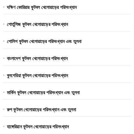
দক্ষিণ কোরিয়ার ফুটবল খেলোয়াড়ের পরিসংখ্যান
পোর্তুগিজ ফুটবল খেলোয়াড়ের পরিসংখ্যান
পোলিশ ফুটবল খেলোয়াড়ের পরিসংখ্যান এবং তুলনা
বাংলাদেশ ফুটবল খেলোয়াড়ের পরিসংখ্যান
বুলগেরিয়া ফুটবল খেলোয়াড়ের পরিসংখ্যান
মার্কিন ফুটবল খেলোয়াড়ের পরিসংখ্যান এবং তুলনা
রুশ ফুটবল খেলোয়াড়ের পরিসংখ্যান এবং তুলনা
হাঙ্গেরিয়ান ফুটবল খেলোয়াড়ের পরিসংখ্যান