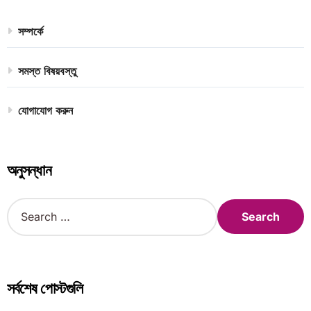
সম্পর্কে
সমস্ত বিষয়বস্তু
যোগাযোগ করুন
অনুসন্ধান
S
e
a
r
c
h
সর্বশেষ পোস্টগুলি
f