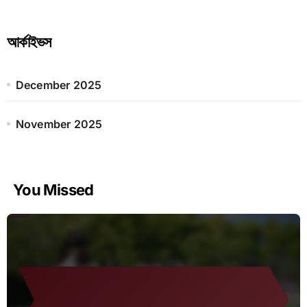
আর্কাইভস
December 2025
November 2025
You Missed