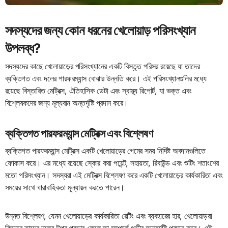
সদস্যদের জন্য কোন ধরনের খেলোয়াড় পরিসংখ্যান
উপলব্ধ?
সদস্যদের কাছে খেলোয়াড়ের পরিসংখ্যানের একটি বিস্তৃত পরিসর রয়েছে যা তাদের
ব্যক্তিগত এবং দলের পারফরম্যান্স বোঝার উন্নতি করে। এই পরিসংখ্যানগুলির মধ্যে
রয়েছে বিস্তারিত মেট্রিক্স, ঐতিহাসিক ডেটা এবং স্বাস্থ্য রিপোর্ট, যা ভক্ত এবং
বিশ্লেষকদের জন্য মূল্যবান অন্তর্দৃষ্টি প্রদান করে।
ব্যক্তিগত পারফরম্যান্স মেট্রিক্স এবং বিশ্লেষণ
ব্যক্তিগত পারফরম্যান্স মেট্রিক্স একটি খেলোয়াড়ের গেমের সময় নির্দিষ্ট অবদানগুলিতে
ফোকাস করে। এর মধ্যে রয়েছে স্কোর করা পয়েন্ট, সহায়তা, রিবাউন্ড এবং শুটিং শতাংশের
মতো পরিসংখ্যান। সদস্যরা এই মেট্রিক্স বিশ্লেষণ করে একটি খেলোয়াড়ের কার্যকারিতা এবং
সময়ের সাথে ধারাবাহিকতা মূল্যায়ন করতে পারেন।
উন্নত বিশ্লেষণ, যেমন খেলোয়াড়ের কার্যকারিতা রেটিং এবং ব্যবহারের হার, খেলোয়াড়রা
কিভাবে তাদের দলের উপর প্রভাব ফেলে তা সম্পর্কে গভীর অন্তর্দৃষ্টি প্রদান করে। এই