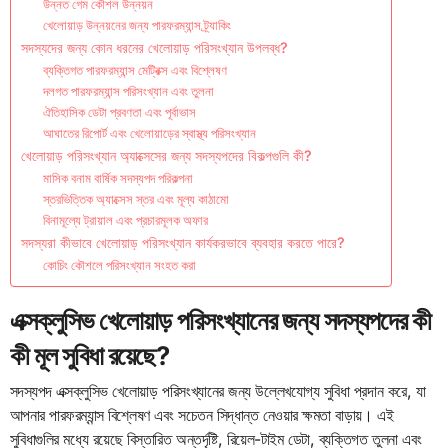
উন্নত গেম কৌশল উন্নয়ন
খেলোয়াড় উন্নয়নের জন্য পারফরম্যান্স ট্র্যাকিং
সদস্যদের জন্য কোন ধরনের খেলোয়াড় পরিসংখ্যান উপলব্ধ?
ব্যক্তিগত পারফরম্যান্স মেট্রিক্স এবং বিশ্লেষণ
দলগত পারফরম্যান্স পরিসংখ্যান এবং তুলনা
ঐতিহাসিক ডেটা প্রবণতা এবং পূর্বাভাস
আঘাতের রিপোর্ট এবং খেলোয়াড়ের স্বাস্থ্য পরিসংখ্যান
খেলোয়াড় পরিসংখ্যান অ্যাক্সেসের জন্য সদস্যপদের বিকল্পগুলি কী?
মাসিক বনাম বার্ষিক সদস্যপদ পরিকল্পনা
স্তরভিত্তিক অ্যাক্সেস স্তর এবং মূল্য কাঠামো
বিনামূল্যে ট্রায়াল এবং প্রচারমূলক অফার
সদস্যরা কীভাবে খেলোয়াড় পরিসংখ্যান কার্যকরভাবে ব্যবহার করতে পারে?
কোচিং কৌশলে পরিসংখ্যান সংহত করা
এক্সক্লুসিভ খেলোয়াড় পরিসংখ্যানের জন্য সদস্যপদের কী
কী মূল সুবিধা রয়েছে?
সদস্যপদ এক্সক্লুসিভ খেলোয়াড় পরিসংখ্যানের জন্য উল্লেখযোগ্য সুবিধা প্রদান করে, যা
আপনার পারফরম্যান্স বিশ্লেষণ এবং সচেতন সিদ্ধান্ত নেওয়ার ক্ষমতা বাড়ায়। এই
সুবিধাগুলির মধ্যে রয়েছে বিস্তারিত অন্তর্দৃষ্টি, রিয়েল-টাইম ডেটা, ব্যক্তিগত তুলনা এবং