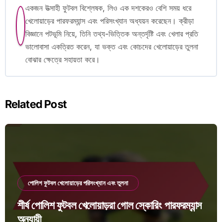
একজন উত্সাহী ফুটবল বিশ্লেষক, লিও এক দশকেরও বেশি সময় ধরে
খেলোয়াড়ের পারফরম্যান্স এবং পরিসংখ্যান অধ্যয়ন করেছেন। ক্রীড়া
বিজ্ঞানে পটভূমি নিয়ে, তিনি তথ্য-ভিত্তিক অন্তর্দৃষ্টি এবং খেলার প্রতি
ভালোবাসা একত্রিত করেন, যা ভক্ত এবং কোচদের খেলোয়াড়ের তুলনা
বোঝার ক্ষেত্রে সহায়তা করে।
Related Post
পোলিশ ফুটবল খেলোয়াড়ের পরিসংখ্যান এবং তুলনা
শীর্ষ পোলিশ ফুটবল খেলোয়াড়রা গোল স্কোরিং পারফরম্যান্স
অনুযায়ী