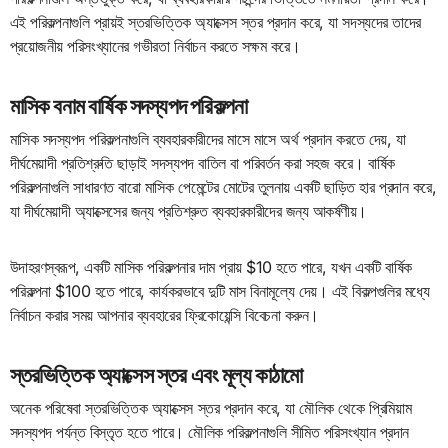
এই পরিকল্পনাগুলি প্রায়ই স্তরভিত্তিক অ্যাক্সেস স্তর প্রদান করে, যা সদস্যদের তাদের
প্রয়োজনীয় পরিসংখ্যানের গভীরতা নির্বাচন করতে সক্ষম করে।
মাসিক বনাম বার্ষিক সদস্যপদ পরিকল্পনা
মাসিক সদস্যপদ পরিকল্পনাগুলি ব্যবহারকারীদের মাসে মাসে অর্থ প্রদান করতে দেয়, যা
দীর্ঘমেয়াদী প্রতিশ্রুতি ছাড়াই সদস্যপদ বাতিল বা পরিবর্তন করা সহজ করে। বার্ষিক
পরিকল্পনাগুলি সাধারণত বারো মাসিক পেমেন্টের মোটের তুলনায় একটি ছাড়িত হার প্রদান করে,
যা দীর্ঘমেয়াদী অ্যাক্সেসের জন্য প্রতিশ্রুত ব্যবহারকারীদের জন্য আকর্ষণীয়।
উদাহরণস্বরূপ, একটি মাসিক পরিকল্পনার দাম প্রায় $10 হতে পারে, যখন একটি বার্ষিক
পরিকল্পনা $100 হতে পারে, কার্যকরভাবে দুটি মাস বিনামূল্যে দেয়। এই বিকল্পগুলির মধ্যে
নির্বাচন করার সময় আপনার ব্যবহারের ফ্রিকোয়েন্সি বিবেচনা করুন।
স্তরভিত্তিক অ্যাক্সেস স্তর এবং মূল্য কাঠামো
অনেক পরিষেবা স্তরভিত্তিক অ্যাক্সেস স্তর প্রদান করে, যা মৌলিক থেকে প্রিমিয়াম
সদস্যপদ পর্যন্ত বিস্তৃত হতে পারে। মৌলিক পরিকল্পনাগুলি সীমিত পরিসংখ্যান প্রদান